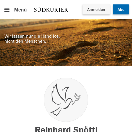
Menü
Anmelden
Abo
Wir lassen nur die Hand los,
nicht den Menschen.
Reinhard Spöttl