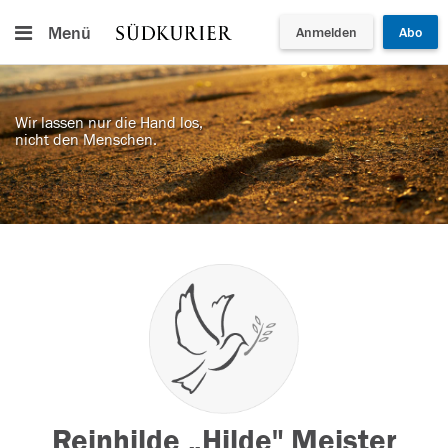
Menü
Anmelden
Abo
Wir lassen nur die Hand los,
nicht den Menschen.
Reinhilde „Hilde" Meister