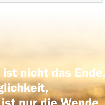
 ist nicht das Ende,
lichkeit,
 ist nur die Wende,