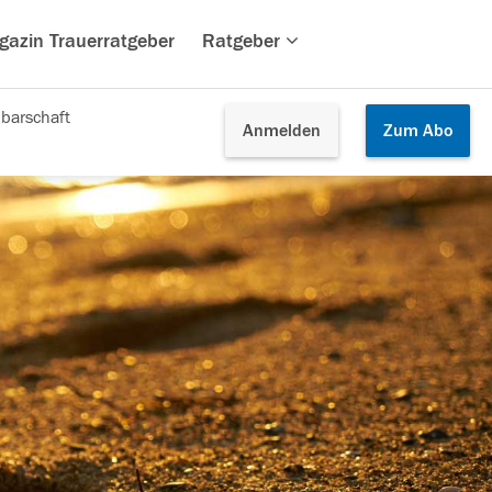
gazin Trauerratgeber
Ratgeber
barschaft
Anmelden
Zum
Abo