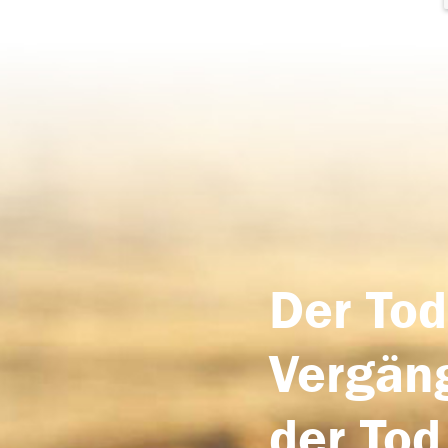
Der Tod
Vergäng
der Tod