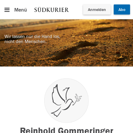
Menü
Anmelden
Abo
Wir lassen nur die Hand los,
nicht den Menschen.
Reinhold Gommeringer