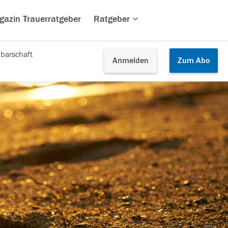
gazin Trauerratgeber
Ratgeber
barschaft
Anmelden
Zum
Abo