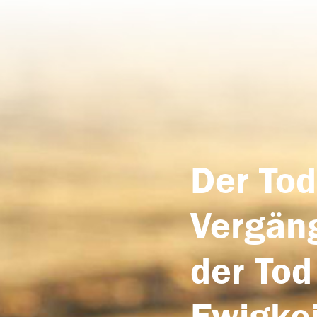
Der Tod
Vergäng
der Tod