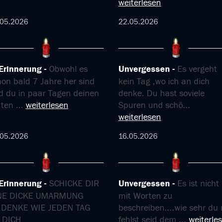
weiterlesen
.05.2026
22.05.2026
 Erinnerung
Obwohl es
Unvergessen
Es vergeht
hon bald 7 Jahre her sind
kein Tag ,wo ich an dich
d du in paar Tagen deinen
denke. Du hast soviele
.ten
...
weiterlesen
Spuren und schö
...
weiterlesen
.05.2026
16.05.2026
 Erinnerung
SCHICKE DIR
Unvergessen
Es ist nicht
NE DICKE UMARMUNG
mit Worten zu
...DENKE WIE JEDEN TAG
beschreiben....wie sehr du 
 DICH
fehlst seid dem
...
weiterle