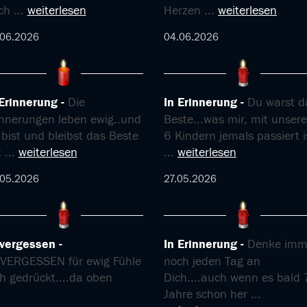
ch
...
weiterlesen
Herzen
...
weiterlesen
.06.2026
04.06.2026
 Erinnerung
Die
In Erinnerung
Du warst d
innerungen leben ewig..und
Beste...was mir, mit unser
bist und bleibst das Beste
6 Kindern jemals passiert i
t
...
weiterlesen
...
weiterlesen
.05.2026
27.05.2026
vergessen
In Erinnerung
Denke imm
VERGESSEN für ewig Fühle
noch jeden Tag an
h gedrückt....da oben
Dich....auch wenn es bald 
Jahre schon her
...