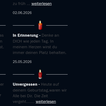
zu früh
...
weiterlesen
02.06.2026
as
In Erinnerung
Denke an
en
DICH wie jeden Tag. In
st.
meinem Herzen wirst du
immer deinen Platz behalten.
25.05.2026
er
Unvergessen
Heute auf
deinem Geburtstag,waren wir
7
Alle bei Dir. Die Zeit
vergeht....
...
weiterlesen