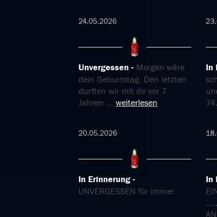
24.05.2026
23
Unvergessen
Morgen wäre
In
dein Geburtstag. Den letzten
sc
durften wir mit dir vor 7
un
Jahren
...
weiterlesen
74
20.05.2026
18
In Erinnerung
In
UNVERGESSEN für immer
EI
..
AN