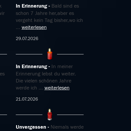
k
In Erinnerung
Bald sind es
wir
schon 7 Jahre her,aber es
vergeht kein Tag bisher,wo ich
...
weiterlesen
29.07.2026
In Erinnerung
In meiner
es
Erinnerung lebst du weiter.
Die vielen schönen Jahre
werde ich
...
weiterlesen
21.07.2026
Unvergessen
Niemals werde