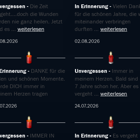
vergessen
Die Zeit
In Erinnerung
Vielen Dan
rgeht....doch die Wunden
für die schönen Jahre, die 
den nie ganz heilen. Jetzt
miteinander verbringen
nd es
...
weiterlesen
durften
...
weiterlesen
.08.2026
02.08.2026
 Erinnerung
DANKE für die
Unvergessen
Immer in
elen und schönen Momente.
meinem Herzen. Bald sind 
rde DICH immer in
7 Jahre schon her. Aber es
inem Herzen tragen
vergeht
...
weiterlesen
07.2026
24.07.2026
vergessen
IMMER IN
In Erinnerung
Es vergeht