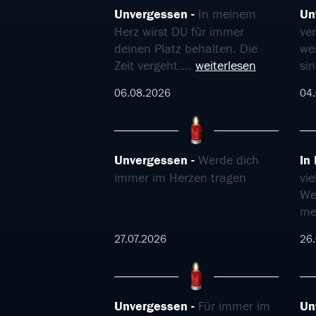
Unvergessen
In meinem
Un
Herz wirst DU für immer
ve
deinen Platz behalten. Die
wer
Zeit vergeht.
...
weiterlesen
si
06.08.2026
04
Unvergessen
Werde dich
In
immer im Herzen tragen
vi
We
me
27.07.2026
26.
Unvergessen
Für immer im
Un