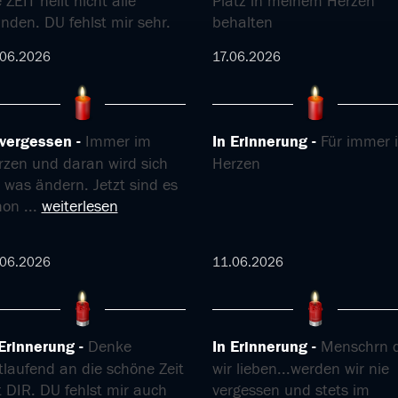
 ZEIT heilt nicht alle
Platz in meinem Herzen
nden. DU fehlst mir sehr.
behalten
.06.2026
17.06.2026
vergessen
Immer im
In Erinnerung
Für immer 
rzen und daran wird sich
Herzen
 was ändern. Jetzt sind es
hon
...
weiterlesen
.06.2026
11.06.2026
 Erinnerung
Denke
In Erinnerung
Menschrn d
tlaufend an die schöne Zeit
wir lieben...werden wir nie
 DIR. DU fehlst mir auch
vergessen und stets im