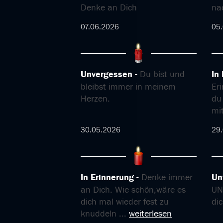
Denke an Dich
na
07.06.2026
05
Unvergessen
Du bist und
In
bleibst immer in meinem
Er
Herzen.
du 
mi
30.05.2026
29
In Erinnerung
Denke immer
Un
an Dich. Wie schön,wäre es
UN
dich mal wieder fest zu
dic
knuddeln
...
weiterlesen