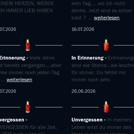
INEM HERZEN. WERDE
kein Tag,....wo ich nicht
CH IMMER LIEB HABEN
denke. Jetzt sind es schon
bald 7
...
weiterlesen
07.2026
16.07.2026
 Erinnerung
Viele Jahre
In Erinnerung
Erinnerung
d bereits vergangen....aber
sind wie Sterne...sie leuch
nke immer novh jeden Tag
für immer. Du fehlst mir
n
...
weiterlesen
immer noch sehr.
07.2026
26.06.2026
vergessen
Unvergessen
In meinem
VERGESSEN für alle Zeit.
Leben wirst du immer den