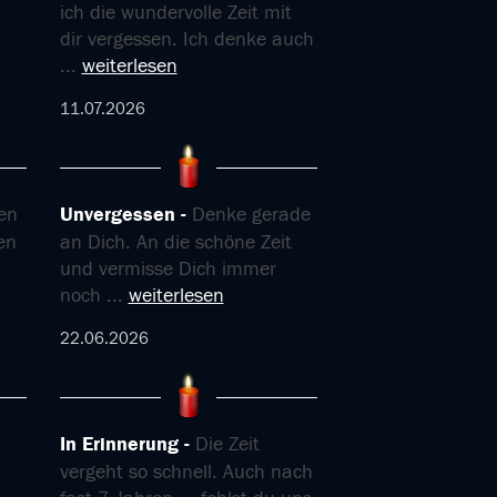
ich die wundervolle Zeit mit
dir vergessen. Ich denke auch
...
weiterlesen
11.07.2026
en
Unvergessen
Denke gerade
ten
an Dich. An die schöne Zeit
und vermisse Dich immer
noch
...
weiterlesen
22.06.2026
In Erinnerung
Die Zeit
vergeht so schnell. Auch nach