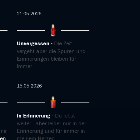
21.05.2026
Unvergessen
Die Zeit
vergeht aber die Spuren und
Erinnerungen bleiben für
immer
15.05.2026
In Erinnerung
Du lebst
weiter...aber leider nur in der
mir
Erinnerung und für immer in
sen
meinem Herzen