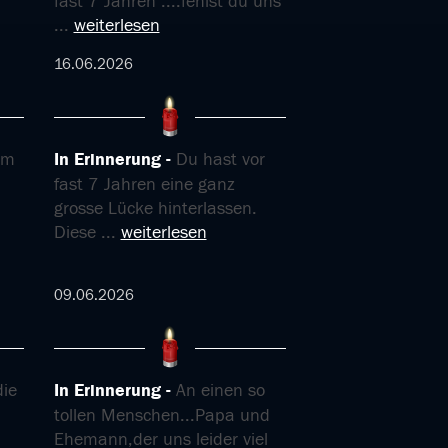
fast 7 Jahren ....fehlst du uns
...
weiterlesen
16.06.2026
im
In Erinnerung
Du hast vor
fast 7 Jahren eine ganz
grosse Lücke hinterlassen.
Diese
...
weiterlesen
09.06.2026
ie
In Erinnerung
An einen so
tollen Menschen...Papa und
Ehemann,der uns leider viel