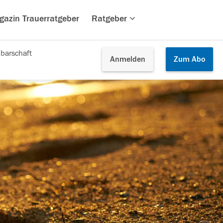
gazin Trauerratgeber
Ratgeber
barschaft
Anmelden
Zum
Abo