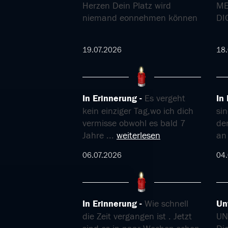
Herzen Dein Platz wird
ME
niemand eonnehmen können
DI
19.07.2026
18.
In Erinnerung
Es vergeht
In
kein einziger Tag,wo ich dich
sin
vermisse obwohl es bald 7
de
Jahre
...
weiterlesen
a
06.07.2026
04.
In Erinnerung
Wie schnell
Un
die Zeit vergangen ist . Jetzt
UN