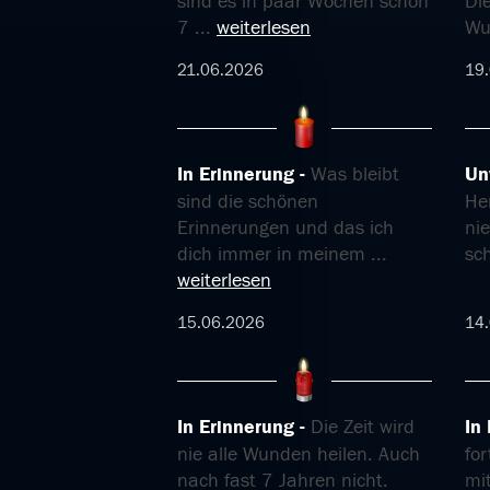
sind es in paar Wochen schon
Die
7
...
weiterlesen
Wu
21.06.2026
19
In Erinnerung
Was bleibt
Un
sind die schönen
He
Erinnerungen und das ich
nie
dich immer in meinem
...
sc
weiterlesen
15.06.2026
14
In Erinnerung
Die Zeit wird
In
nie alle Wunden heilen. Auch
for
nach fast 7 Jahren nicht.
mit