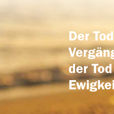
Der Tod
Vergäng
der Tod
Ewigkei