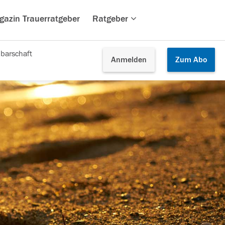
gazin Trauerratgeber
Ratgeber
barschaft
Anmelden
Zum
Abo