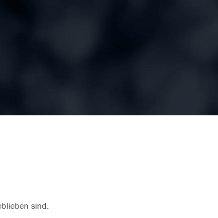
eblieben sind.