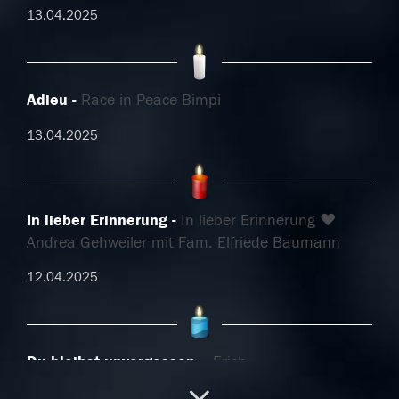
13.04.2025
Adieu
Race in Peace Bimpi
13.04.2025
In lieber Erinnerung
In lieber Erinnerung ❤️
Andrea Gehweiler mit Fam. Elfriede Baumann
12.04.2025
Du bleibst unvergessen.
Erich
12.04.2025