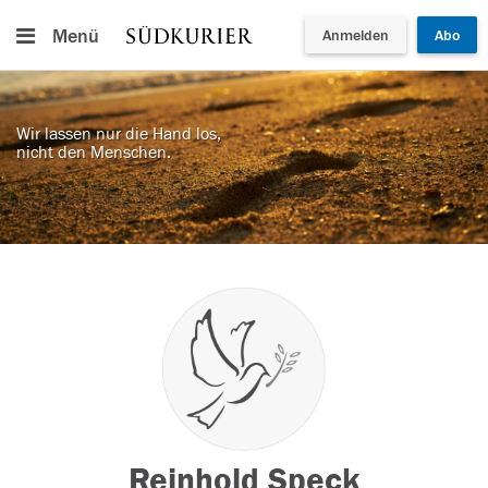
Menü
Anmelden
Abo
Wir lassen nur die Hand los,
nicht den Menschen.
Reinhold Speck