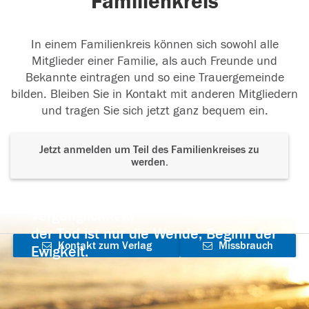
Familienkreis
In einem Familienkreis können sich sowohl alle
Mitglieder einer Familie, als auch Freunde und
Bekannte eintragen und so eine Trauergemeinde
bilden. Bleiben Sie in Kontakt mit anderen Mitgliedern
und tragen Sie sich jetzt ganz bequem ein.
Jetzt anmelden um Teil des Familienkreises zu
werden.
Der Tod ist nicht das Ende, nicht die
Vergänglichkeit,
der Tod ist nur die Wende, Beginn der
Kontakt zum Verlag
Missbrauch
Ewigkeit.
aufnehmen
melden