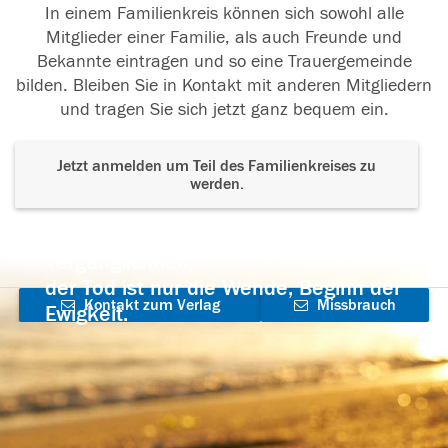
In einem Familienkreis können sich sowohl alle
Mitglieder einer Familie, als auch Freunde und
Bekannte eintragen und so eine Trauergemeinde
bilden. Bleiben Sie in Kontakt mit anderen Mitgliedern
und tragen Sie sich jetzt ganz bequem ein.
Jetzt anmelden um Teil des Familienkreises zu
werden.
Der Tod ist nicht das Ende, nicht die
Vergänglichkeit,
der Tod ist nur die Wende, Beginn der
Kontakt zum Verlag
Missbrauch
Ewigkeit.
aufnehmen
melden