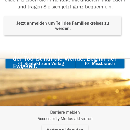
und tragen Sie sich jetzt ganz bequem ein.
Jetzt anmelden um Teil des Familienkreises zu
werden.
Der Tod ist nicht das Ende, nicht die
Vergänglichkeit,
der Tod ist nur die Wende, Beginn der
Kontakt zum Verlag
Missbrauch
Ewigkeit.
aufnehmen
melden
Barriere melden
I
Accessibility-Modus aktivieren
m