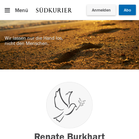
Menü
Anmelden
Abo
Wir lassen nur die Hand los,
nicht den Menschen.
Renate Burkhart