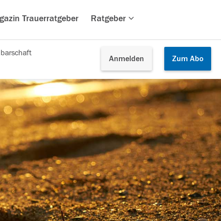
gazin Trauerratgeber
Ratgeber
barschaft
Anmelden
Zum
Abo