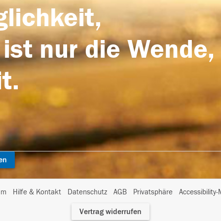
lichkeit,
 ist nur die Wende,
t.
en
I
um
Hilfe & Kontakt
Datenschutz
AGB
Privatsphäre
Accessibility
m
Vertrag widerrufen
A