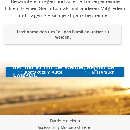
Bekannte eintragen und so eine Trauergemeinde
bilden. Bleiben Sie in Kontakt mit anderen Mitgliedern
und tragen Sie sich jetzt ganz bequem ein.
Jetzt anmelden um Teil des Familienkreises zu
werden.
Der Tod ist nicht das Ende, nicht die
Vergänglichkeit,
der Tod ist nur die Wende, Beginn der
Kontakt zum Autor
Missbrauch
Ewigkeit.
aufnehmen
melden
Barriere melden
I
Accessibility-Modus aktivieren