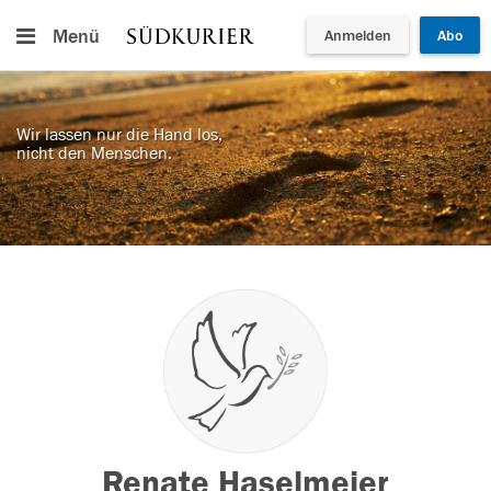
Menü
Anmelden
Abo
Wir lassen nur die Hand los,
nicht den Menschen.
Renate Haselmeier