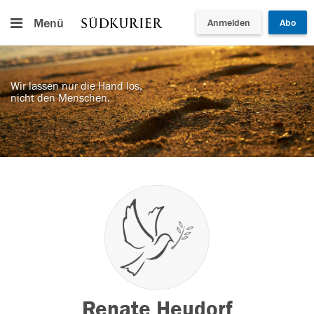
Menü
Anmelden
Abo
Wir lassen nur die Hand los,
nicht den Menschen.
Renate Heudorf