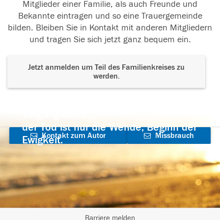
Mitglieder einer Familie, als auch Freunde und
Bekannte eintragen und so eine Trauergemeinde
bilden. Bleiben Sie in Kontakt mit anderen Mitgliedern
und tragen Sie sich jetzt ganz bequem ein.
Jetzt anmelden um Teil des Familienkreises zu
werden.
Der Tod ist nicht das Ende, nicht die
Vergänglichkeit,
der Tod ist nur die Wende, Beginn der
Kontakt zum Autor
Missbrauch
Ewigkeit.
aufnehmen
melden
Barriere melden