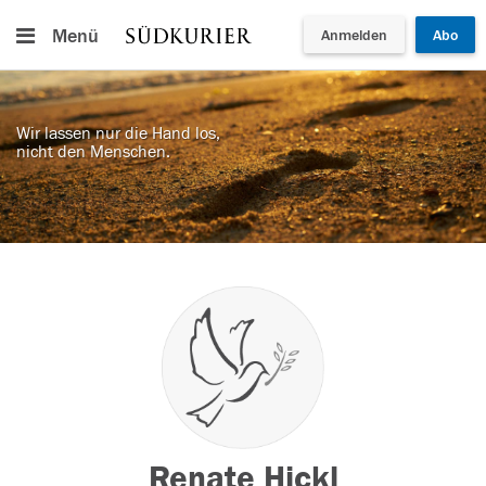
Menü
Anmelden
Abo
Wir lassen nur die Hand los,
nicht den Menschen.
Renate Hickl