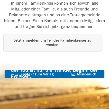
In einem Familienkreis können sich sowohl alle
Mitglieder einer Familie, als auch Freunde und
Bekannte eintragen und so eine Trauergemeinde
bilden. Bleiben Sie in Kontakt mit anderen Mitgliedern
und tragen Sie sich jetzt ganz bequem ein.
Jetzt anmelden um Teil des Familienkreises zu
werden.
Der Tod ist nicht das Ende, nicht die
Vergänglichkeit,
der Tod ist nur die Wende, Beginn der
Kontakt zum Verlag
Missbrauch
Ewigkeit.
aufnehmen
melden