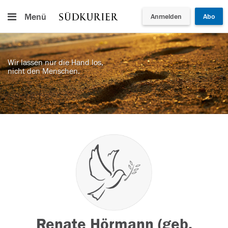
Menü
Anmelden
Abo
Wir lassen nur die Hand los,
nicht den Menschen.
Renate Hörmann (geb.