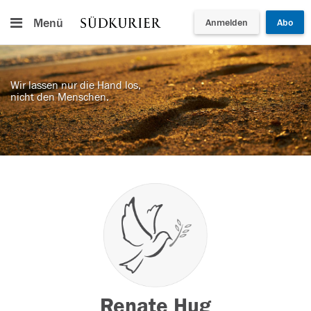
Menü
Anmelden
Abo
Wir lassen nur die Hand los,
nicht den Menschen.
Renate Hug