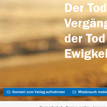
Der Tod
Vergäng
der Tod
Ewigkei
Kontakt zum Verlag aufnehmen
Missbrauch meld