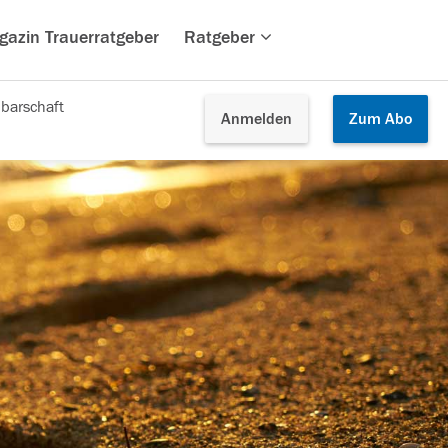
gazin Trauerratgeber
Ratgeber
barschaft
Anmelden
Zum
Abo