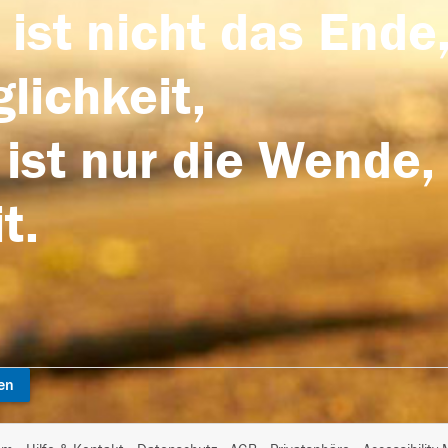
 ist nicht das Ende,
lichkeit,
 ist nur die Wende,
t.
en