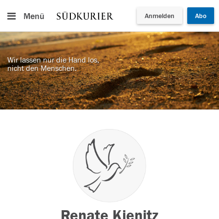
Menü
Anmelden
Abo
Wir lassen nur die Hand los,
nicht den Menschen.
Renate Kienitz