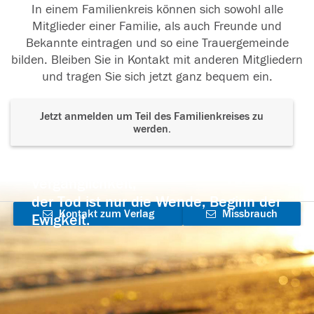
In einem Familienkreis können sich sowohl alle
Mitglieder einer Familie, als auch Freunde und
Bekannte eintragen und so eine Trauergemeinde
bilden. Bleiben Sie in Kontakt mit anderen Mitgliedern
und tragen Sie sich jetzt ganz bequem ein.
Jetzt anmelden um Teil des Familienkreises zu
werden.
Der Tod ist nicht das Ende, nicht die
Vergänglichkeit,
der Tod ist nur die Wende, Beginn der
Kontakt zum Verlag
Missbrauch
Ewigkeit.
aufnehmen
melden