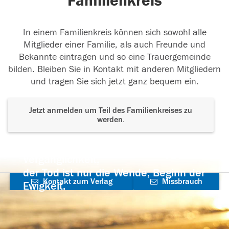
Familienkreis
In einem Familienkreis können sich sowohl alle
Mitglieder einer Familie, als auch Freunde und
Bekannte eintragen und so eine Trauergemeinde
bilden. Bleiben Sie in Kontakt mit anderen Mitgliedern
und tragen Sie sich jetzt ganz bequem ein.
Jetzt anmelden um Teil des Familienkreises zu
werden.
Der Tod ist nicht das Ende, nicht die
Vergänglichkeit,
der Tod ist nur die Wende, Beginn der
Kontakt zum Verlag
Missbrauch
Ewigkeit.
aufnehmen
melden