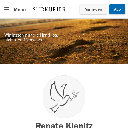
Menü
Anmelden
Abo
Wir lassen nur die Hand los,
nicht den Menschen.
Renate Kienitz