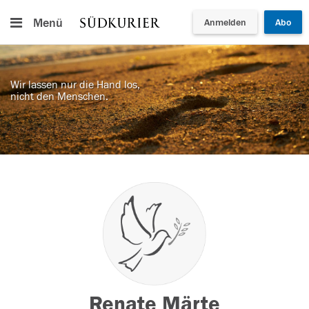
Menü
Anmelden
Abo
Wir lassen nur die Hand los,
nicht den Menschen.
Renate Märte