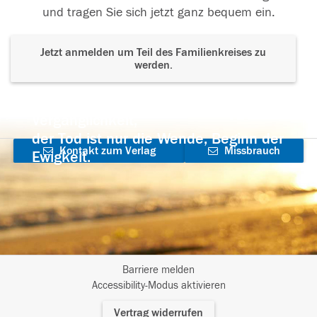
und tragen Sie sich jetzt ganz bequem ein.
Jetzt anmelden um Teil des Familienkreises zu
werden.
Der Tod ist nicht das Ende, nicht die
Vergänglichkeit,
der Tod ist nur die Wende, Beginn der
Kontakt zum Verlag
Missbrauch
Ewigkeit.
aufnehmen
melden
Barriere melden
I
Accessibility-Modus aktivieren
m
Vertrag widerrufen