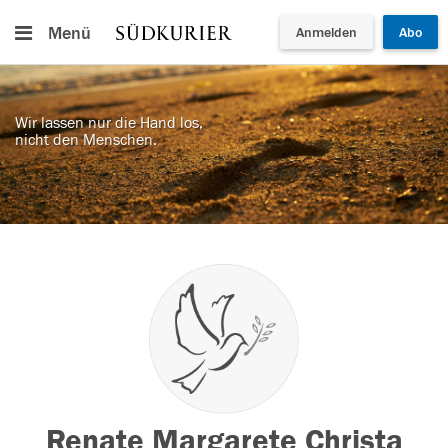
Menü
Anmelden
Abo
Wir lassen nur die Hand los,
nicht den Menschen.
Renate Margarete Christa