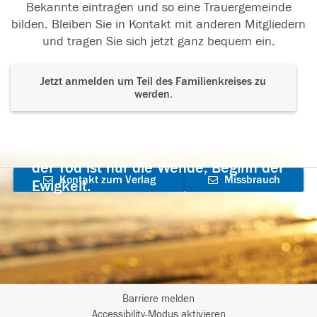
Bekannte eintragen und so eine Trauergemeinde
bilden. Bleiben Sie in Kontakt mit anderen Mitgliedern
und tragen Sie sich jetzt ganz bequem ein.
Jetzt anmelden um Teil des Familienkreises zu
werden.
Der Tod ist nicht das Ende, nicht die
Vergänglichkeit,
der Tod ist nur die Wende, Beginn der
Kontakt zum Verlag
Missbrauch
Ewigkeit.
aufnehmen
melden
Barriere melden
I
Accessibility-Modus aktivieren