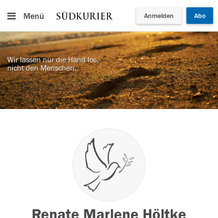
Menü
Anmelden
Abo
Wir lassen nur die Hand los,
nicht den Menschen.
Renate Marlene Höltke