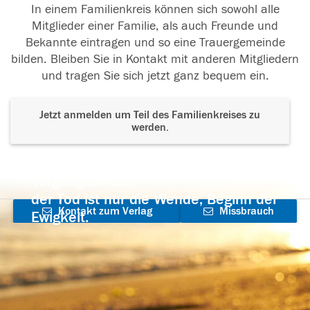
In einem Familienkreis können sich sowohl alle
Mitglieder einer Familie, als auch Freunde und
Bekannte eintragen und so eine Trauergemeinde
bilden. Bleiben Sie in Kontakt mit anderen Mitgliedern
und tragen Sie sich jetzt ganz bequem ein.
Jetzt anmelden um Teil des Familienkreises zu
werden.
Der Tod ist nicht das Ende, nicht die
Vergänglichkeit,
der Tod ist nur die Wende, Beginn der
Kontakt zum Verlag
Missbrauch
Ewigkeit.
aufnehmen
melden