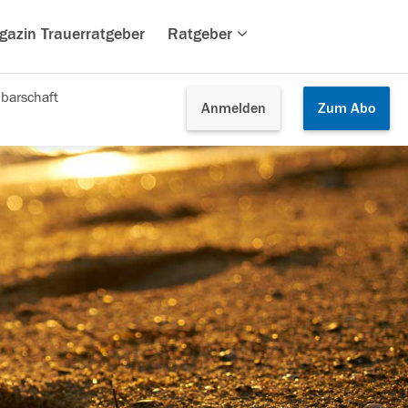
gazin Trauerratgeber
Ratgeber
barschaft
Anmelden
Zum
Abo