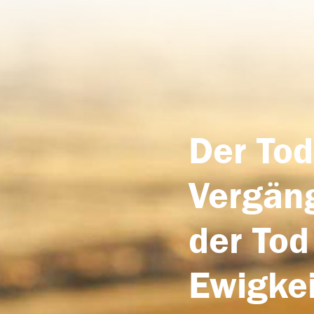
Der Tod
Vergäng
der Tod
Ewigkei