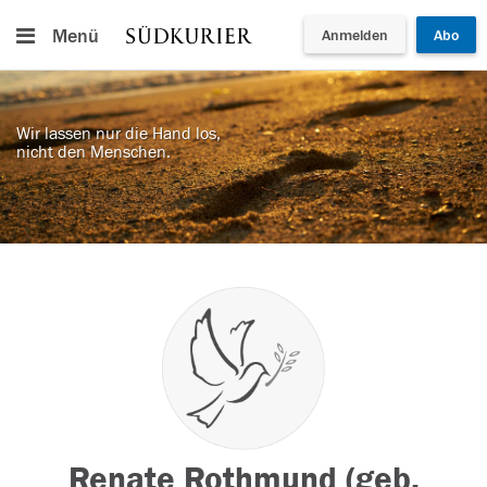
Menü
Anmelden
Abo
Wir lassen nur die Hand los,
nicht den Menschen.
Renate Rothmund (geb.