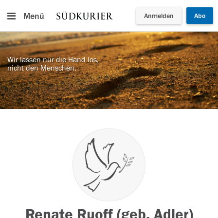
Menü
Anmelden
Abo
Wir lassen nur die Hand los,
nicht den Menschen.
Renate Ruoff (geb. Adler)