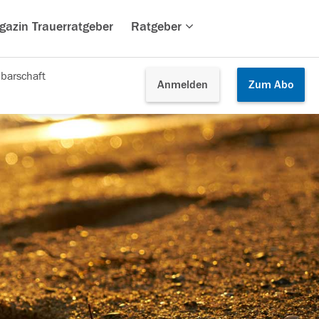
gazin Trauerratgeber
Ratgeber
barschaft
Anmelden
Zum
Abo