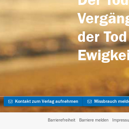
Der Tod
Vergäng
der Tod
Ewigkei
Kontakt zum Verlag aufnehmen
Missbrauch meld
Barrierefreiheit
Barriere melden
Impress