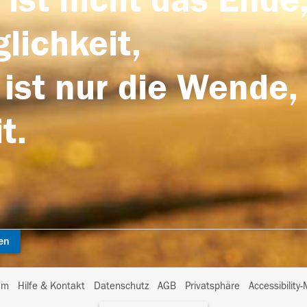
 ist nicht das Ende,
lichkeit,
 ist nur die Wende,
t.
en
I
um
Hilfe & Kontakt
Datenschutz
AGB
Privatsphäre
Accessibility
m