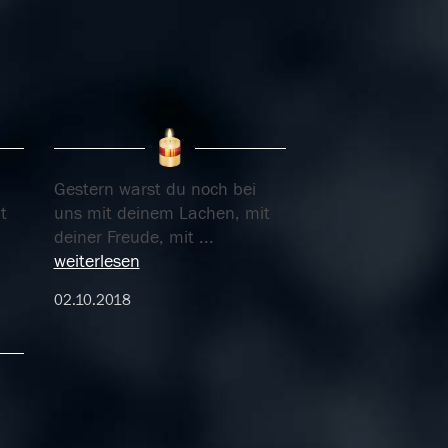
Gestern warst du noch bei
t
uns mit deinem Lachen, mit
deiner Freude, mit
...
weiterlesen
02.10.2018