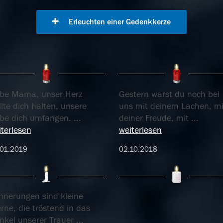
Erleuchten einer Gedenkkerze
ebe Mama, unser Herz
Gestern warst du noch bei
lte dich halten, unsere
uns mit deinem Lachen, mi
ebe dich umfangen.
...
deiner Freude, mit
...
terlesen
weiterlesen
01.2019
02.10.2018
innerungen sind kleine
rne, die tröstend in das
nkel unserer Trauer
...