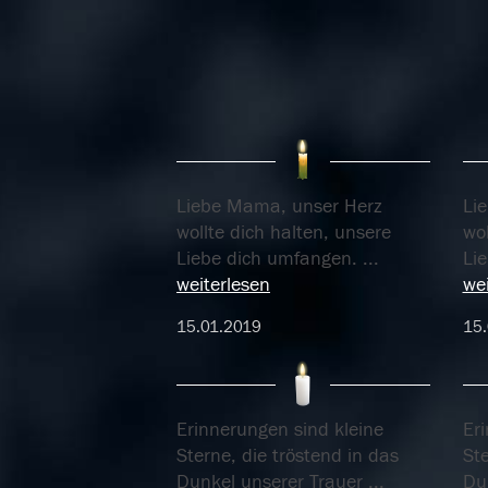
Liebe Mama, unser Herz
Li
wollte dich halten, unsere
wol
Liebe dich umfangen.
...
Li
weiterlesen
wei
15.01.2019
15.
Erinnerungen sind kleine
Er
Sterne, die tröstend in das
Ste
Dunkel unserer Trauer
...
Du