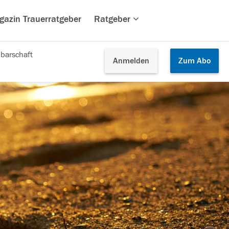
gazin Trauerratgeber
Ratgeber
barschaft
Anmelden
Zum
Abo