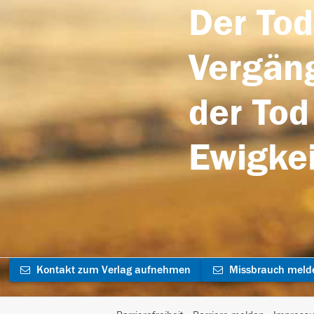
Der Tod
Vergäng
der Tod
Ewigkei
Kontakt zum Verlag aufnehmen
Missbrauch meld