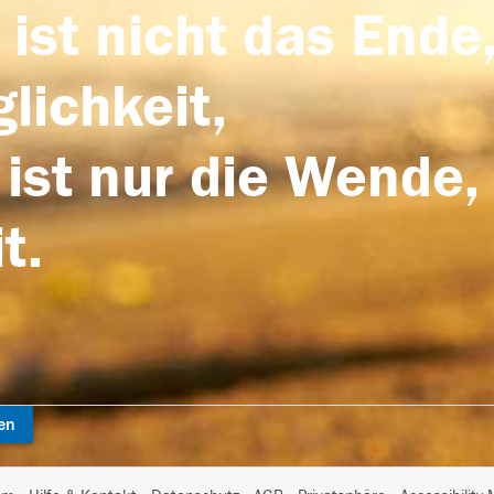
 ist nicht das Ende,
lichkeit,
 ist nur die Wende,
t.
en