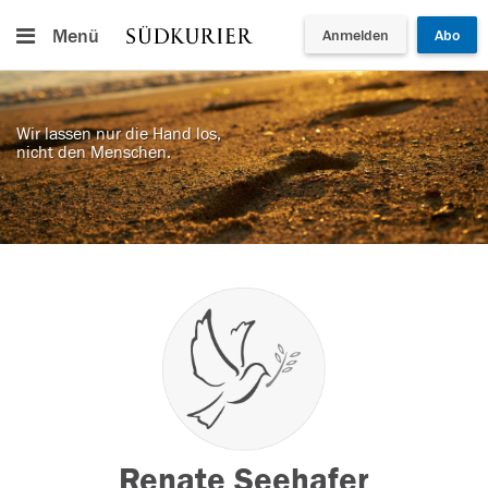
Menü
Anmelden
Abo
Wir lassen nur die Hand los,
nicht den Menschen.
Renate Seehafer