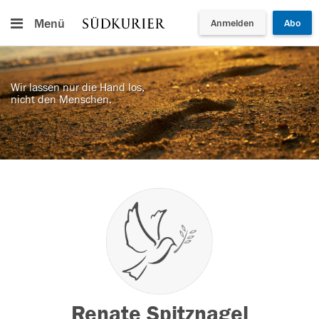
Menü
Anmelden
Abo
Wir lassen nur die Hand los,
nicht den Menschen.
Renate Spitznagel