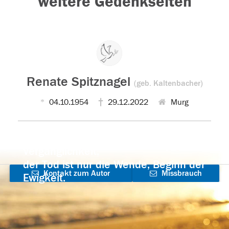
weitere Gedenkseiten
Renate Spitznagel
(geb. Kaltenbacher)
04.10.1954
29.12.2022
Murg
Der Tod ist nicht das Ende, nicht die
Vergänglichkeit,
der Tod ist nur die Wende, Beginn der
Kontakt zum Autor
Missbrauch
Ewigkeit.
aufnehmen
melden