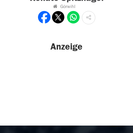
Görwihl
Anzeige