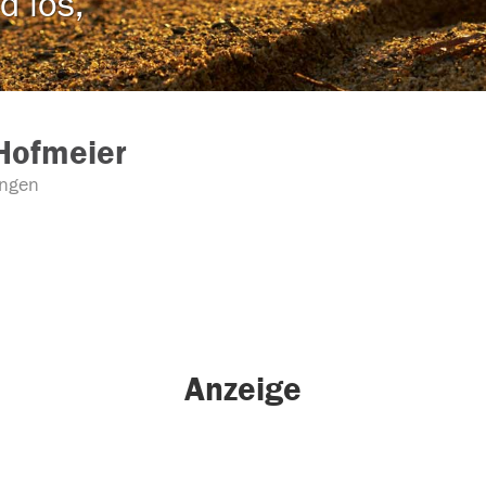
d los,
Hofmeier
ingen
Anzeige