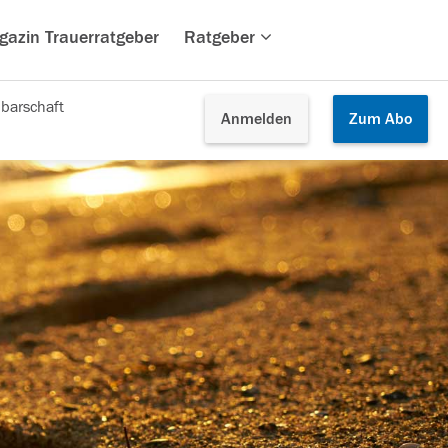
gazin Trauerratgeber
Ratgeber
barschaft
Anmelden
Zum
Abo