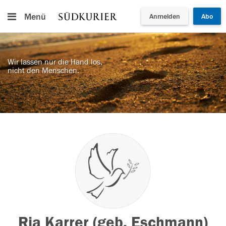
Menü
Anmelden
Abo
Wir lassen nur die Hand los,
nicht den Menschen.
Ria Karrer (geb. Eschmann)