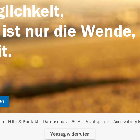
lichkeit,
 ist nur die Wende,
t.
en
I
um
Hilfe & Kontakt
Datenschutz
AGB
Privatsphäre
Accessibility
m
Vertrag widerrufen
A