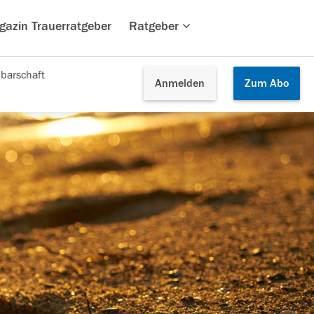
gazin Trauerratgeber
Ratgeber
barschaft
Anmelden
Zum
Abo