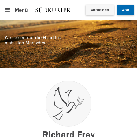
Menü
Anmelden
Abo
Wir lassen nur die Hand los,
nicht den Menschen.
Richard Frey