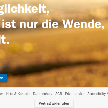
lichkeit,
 ist nur die Wende,
t.
en
I
um
Hilfe & Kontakt
Datenschutz
AGB
Privatsphäre
Accessibility
m
Vertrag widerrufen
A