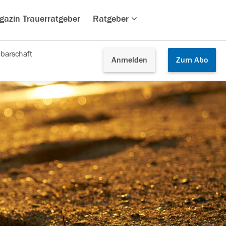
gazin Trauerratgeber
Ratgeber
barschaft
Anmelden
Zum
Abo