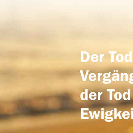
Der Tod
Vergäng
der Tod
Ewigkei