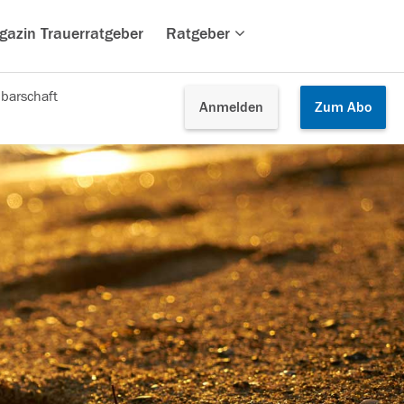
gazin Trauerratgeber
Ratgeber
barschaft
Anmelden
Zum
Abo