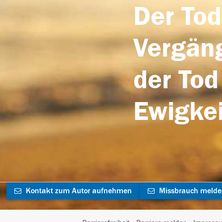
Der Tod
Vergäng
der Tod
Ewigkei
Kontakt zum Autor aufnehmen
Missbrauch meld