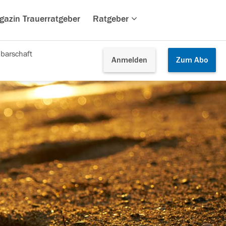
gazin Trauerratgeber
Ratgeber
barschaft
Anmelden
Zum
Abo