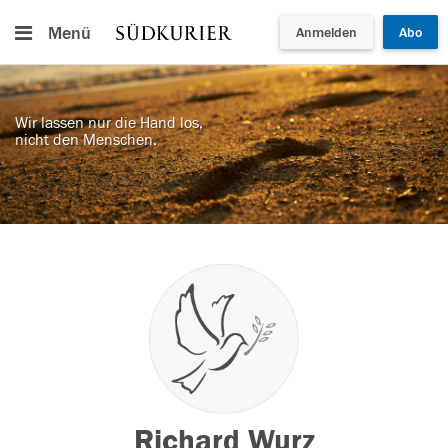
Menü
Anmelden
Abo
Wir lassen nur die Hand los,
nicht den Menschen.
Richard Wurz