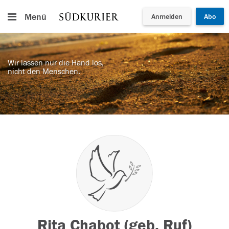
Menü
Anmelden
Abo
Wir lassen nur die Hand los,
nicht den Menschen.
Rita Chabot (geb. Ruf)