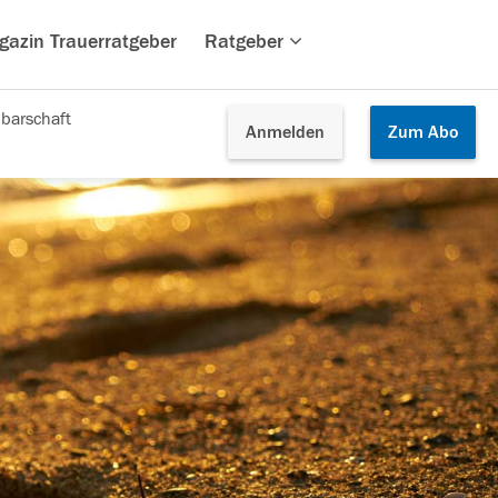
gazin Trauerratgeber
Ratgeber
barschaft
Anmelden
Zum
Abo