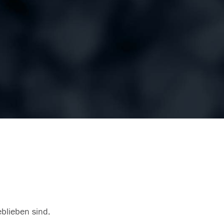
eblieben sind.