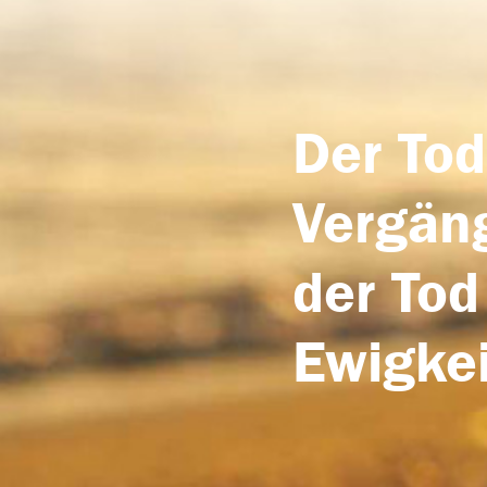
Der Tod
Vergäng
der Tod
Ewigkei