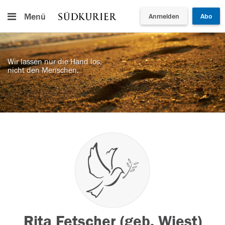
Menü
Anmelden
Abo
Wir lassen nur die Hand los,
nicht den Menschen.
Rita Fetscher (geb. Wiest)