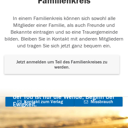
Familienkreis
In einem Familienkreis können sich sowohl alle
Mitglieder einer Familie, als auch Freunde und
Bekannte eintragen und so eine Trauergemeinde
bilden. Bleiben Sie in Kontakt mit anderen Mitgliedern
und tragen Sie sich jetzt ganz bequem ein.
Jetzt anmelden um Teil des Familienkreises zu
werden.
Der Tod ist nicht das Ende, nicht die
Vergänglichkeit,
der Tod ist nur die Wende, Beginn der
Kontakt zum Verlag
Missbrauch
Ewigkeit.
aufnehmen
melden