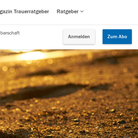
gazin Trauerratgeber
Ratgeber
barschaft
Anmelden
Zum
Abo