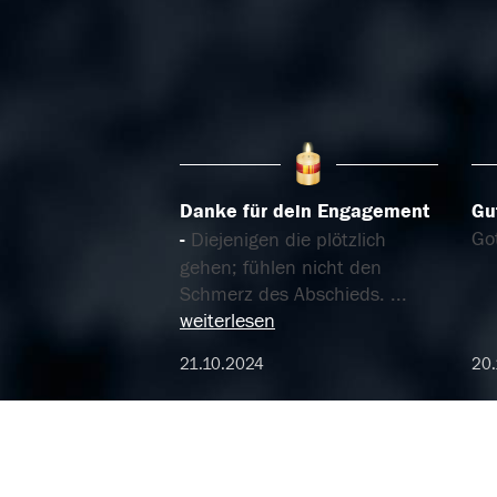
Danke für dein Engagement
Gu
Got
Diejenigen die plötzlich
gehen; fühlen nicht den
Schmerz des Abschieds.
...
weiterlesen
21.10.2024
20.