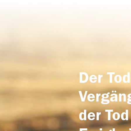
Der Tod
Vergäng
der Tod