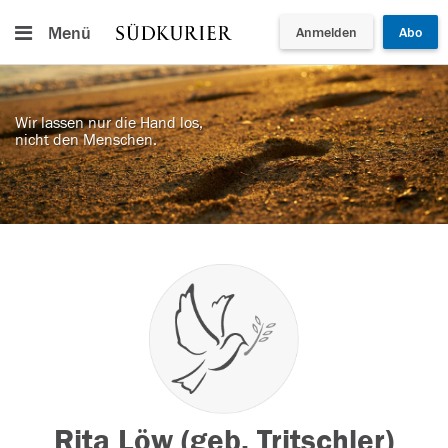
Menü
Anmelden
Abo
Wir lassen nur die Hand los,
nicht den Menschen.
Rita Löw (geb. Tritschler)