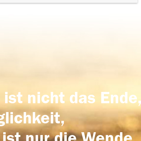
 ist nicht das Ende,
lichkeit,
 ist nur die Wende,