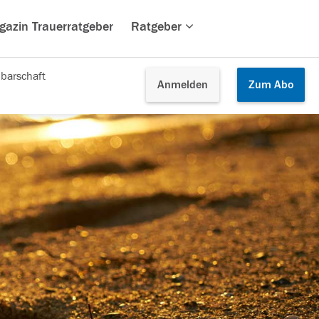
gazin Trauerratgeber
Ratgeber
barschaft
Anmelden
Zum
Abo