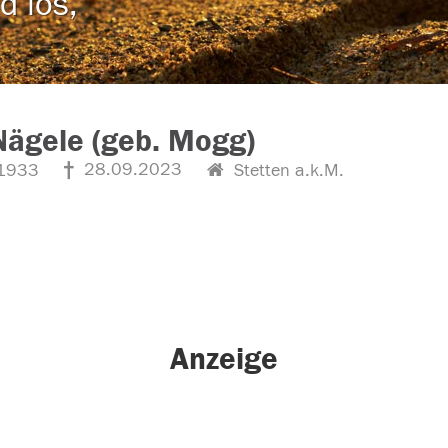
d los,
Nägele (geb. Mogg)
28.09.2023
1933
Stetten a.k.M.
Anzeige