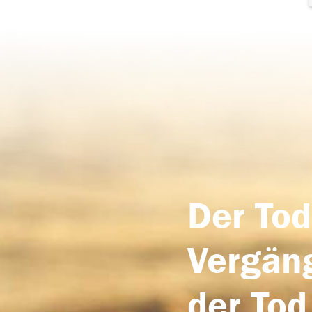
Der Tod
Vergäng
der Tod