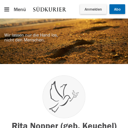
Menü
Anmelden
Abo
Wir lassen nur die Hand los,
nicht den Menschen.
Rita Nopper (geb. Keuchel)