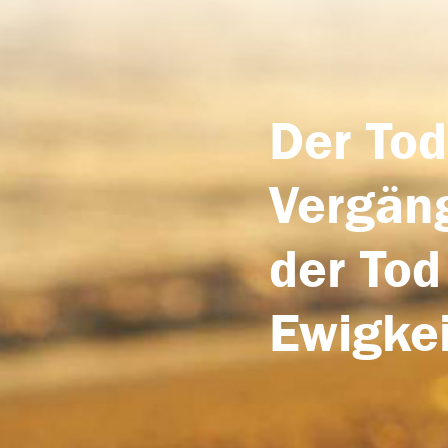
Der Tod
Vergäng
der Tod
Ewigkei