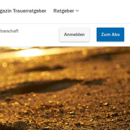
gazin Trauerratgeber
Ratgeber
barschaft
Anmelden
Zum
Abo