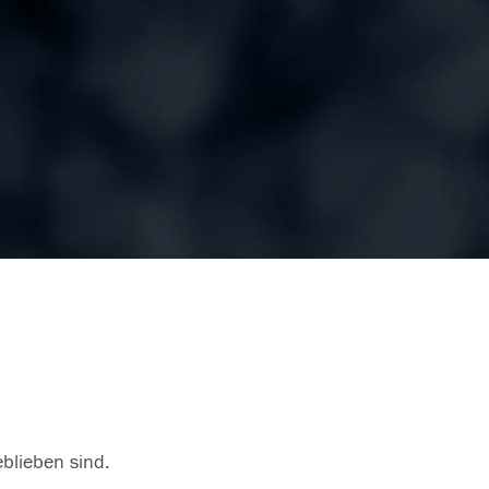
eblieben sind.