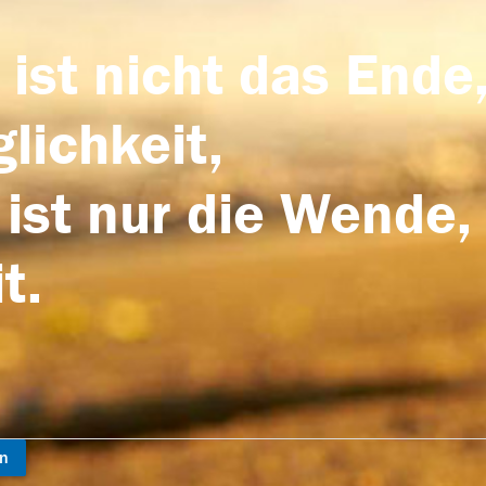
 ist nicht das Ende,
lichkeit,
 ist nur die Wende,
t.
en