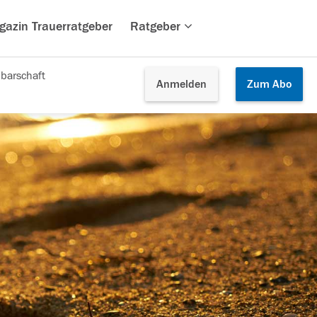
gazin Trauerratgeber
Ratgeber
barschaft
Anmelden
Zum
Abo