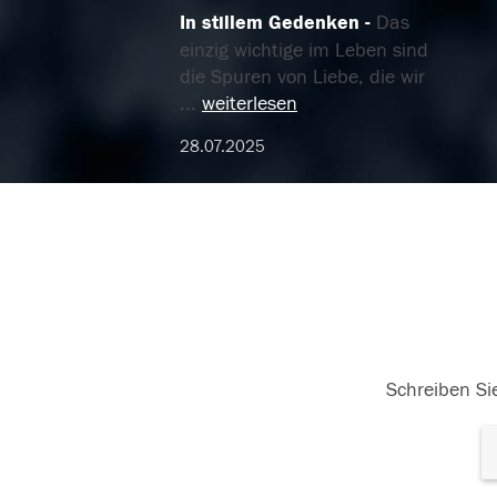
In stillem Gedenken
Das
einzig wichtige im Leben sind
die Spuren von Liebe, die wir
...
weiterlesen
28.07.2025
Schreiben Sie