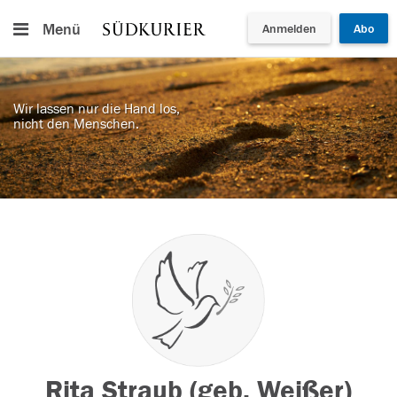
Menü
Anmelden
Abo
Wir lassen nur die Hand los,
nicht den Menschen.
Rita Straub (geb. Weißer)